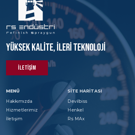
Yüksek KAlite, İleri Teknoloji
İletişim
MENÜ
SITE HARITASI
Hakkımızda
Devilbiss
Hizmetlerimiz
Henkel
İletişim
Rs MAx