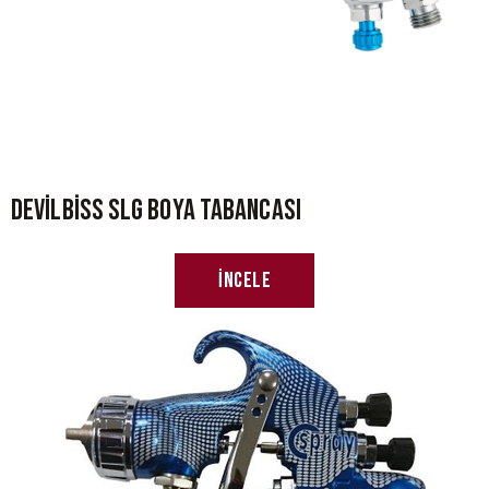
Devilbiss SLG Boya Tabancası
İncele