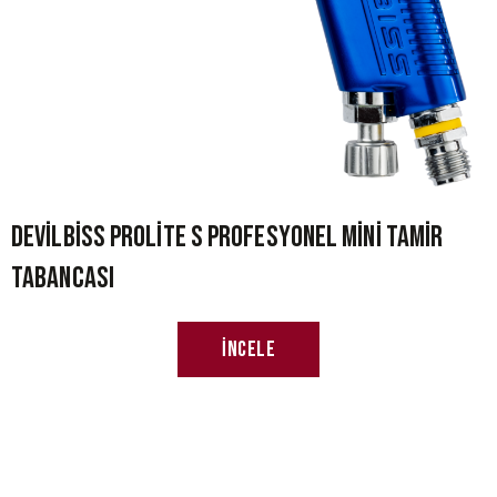
Devilbiss ProLite S Profesyonel Mini Tamir
Tabancası
İncele