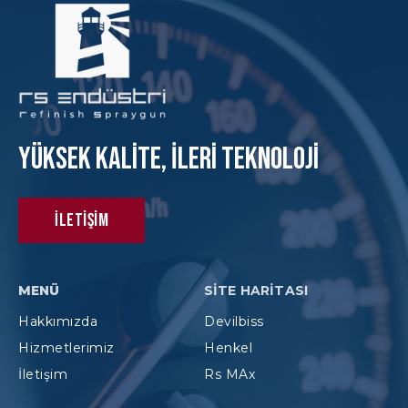
Yüksek KAlite, İleri Teknoloji
İletişim
MENÜ
SITE HARITASI
Hakkımızda
Devilbiss
Hizmetlerimiz
Henkel
İletişim
Rs MAx