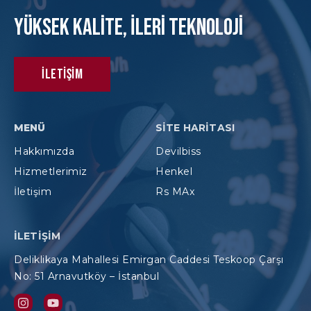
Yüksek KAlite, İleri Teknoloji
İletişim
MENÜ
SITE HARITASI
Hakkımızda
Devilbiss
Hizmetlerimiz
Henkel
İletişim
Rs MAx
İLETIŞIM
Deliklikaya Mahallesi Emirgan Caddesi Teskoop Çarşı
No: 51 Arnavutköy – İstanbul