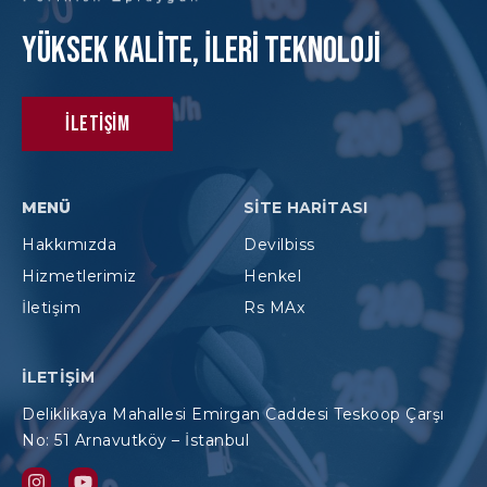
Yüksek KAlite, İleri Teknoloji
İletişim
MENÜ
SITE HARITASI
Hakkımızda
Devilbiss
Hizmetlerimiz
Henkel
İletişim
Rs MAx
İLETIŞIM
Deliklikaya Mahallesi Emirgan Caddesi Teskoop Çarşı
No: 51 Arnavutköy – İstanbul