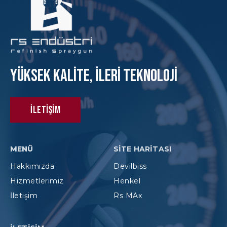
Yüksek KAlite, İleri Teknoloji
İletişim
MENÜ
SITE HARITASI
Hakkımızda
Devilbiss
Hizmetlerimiz
Henkel
İletişim
Rs MAx