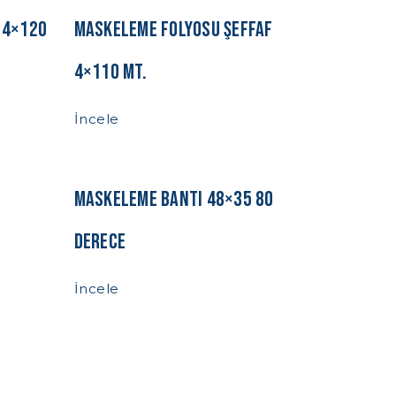
 4×120
Maskeleme Folyosu Şeffaf
4×110 Mt.
İncele
Maskeleme Bantı 48×35 80
Derece
İncele